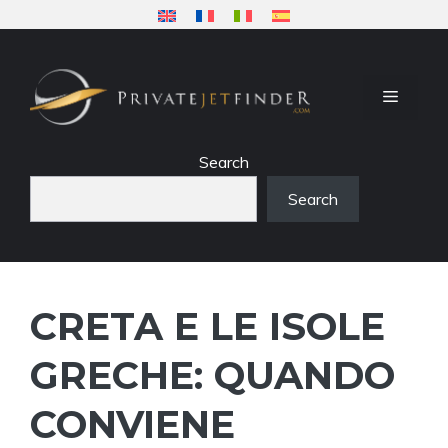
Vai
al
contenuto
MENU
Search
Search
CRETA E LE ISOLE
GRECHE: QUANDO
CONVIENE