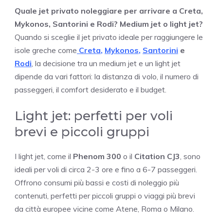
Quale jet privato noleggiare per arrivare a Creta,
Mykonos, Santorini e Rodi? Medium jet o light jet?
Quando si sceglie il jet privato ideale per raggiungere le
isole greche c
ome
Creta
,
Mykonos
,
Santorini
e
Rodi
, la decisione tra un medium jet e un light jet
dipende da vari fattori: la distanza di volo, il numero di
passeggeri, il comfort desiderato e il budget.
Light jet: perfetti per voli
brevi e piccoli gruppi
I light jet, come il
Phenom 300
o il
Citation CJ3
, sono
ideali per voli di circa 2-3 ore e fino a 6-7 passeggeri.
Offrono consumi più bassi e costi di noleggio più
contenuti, perfetti per piccoli gruppi o viaggi più brevi
da città europee vicine come Atene, Roma o Milano.