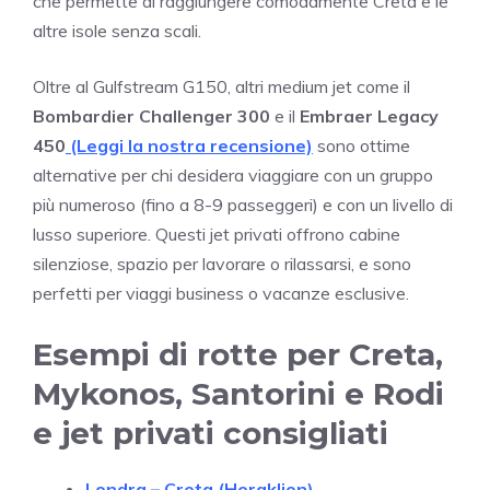
che permette di raggiungere comodamente Creta e le
altre isole senza scali.
Oltre al Gulfstream G150, altri medium jet come il
Bombardier Challenger 300
e il
Embraer Legacy
450
(Leggi la nostra recensione)
sono ottime
alternative per chi desidera viaggiare con un gruppo
più numeroso (fino a 8-9 passeggeri) e con un livello di
lusso superiore. Questi jet privati offrono cabine
silenziose, spazio per lavorare o rilassarsi, e sono
perfetti per viaggi business o vacanze esclusive.
Esempi di rotte per Creta,
Mykonos, Santorini e Rodi
e jet privati consigliati
Londra – Creta (Heraklion)