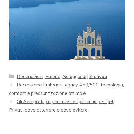
Categorie
Destinazioni
,
Europa
,
Noleggio di jet privati
Recensione Embraer Legacy 450/500: tecnologia,
comfort e pressurizzazione ottimale
Gli Aeroporti più pericolosi e i più sicuri per i Jet
Privati: dove atterrare e dove evitare