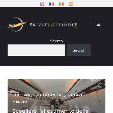
Vai
al
contenuto
MENU
Search
Search
INTERNI
,
STILE DI VITA
,
VOLARE
MEGLIO
Scegliere l’allestimento della