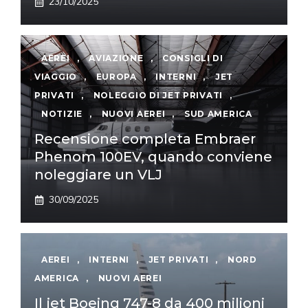
23/10/2025
AEREI
,
AVIAZIONE
,
CONSIGLI DI
VIAGGIO
,
EUROPA
,
INTERNI
,
JET
PRIVATI
,
NOLEGGIO DI JET PRIVATI
,
NOTIZIE
,
NUOVI AEREI
,
SUD AMERICA
Recensione completa Embraer
Phenom 100EV, quando conviene
noleggiare un VLJ
30/09/2025
AEREI
,
INTERNI
,
JET PRIVATI
,
NORD
AMERICA
,
NUOVI AEREI
Il jet Boeing 747-8 da 400 milioni