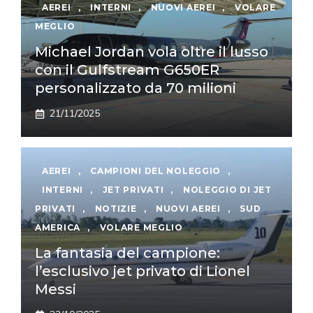
AEREI
,
INTERNI
,
NUOVI AEREI
,
VOLARE
MEGLIO
Michael Jordan vola oltre il lusso
con il Gulfstream G650ER
personalizzato da 70 milioni
21/11/2025
AEREI
,
CAMPIONI DEL NOLEGGIO
,
INTERNI
,
JET PRIVATI
,
NOLEGGIO DI JET
PRIVATI
,
NOTIZIE
,
NUOVI AEREI
,
SUD
AMERICA
,
VOLARE MEGLIO
La fantasia del campione:
l’esclusivo jet privato di Lionel
Messi