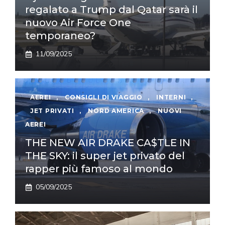
regalato a Trump dal Qatar sarà il
nuovo Air Force One
temporaneo?
11/09/2025
AEREI
,
CONSIGLI DI VIAGGIO
,
INTERNI
,
JET PRIVATI
,
NORD AMERICA
,
NUOVI
AEREI
THE NEW AIR DRAKE CA$TLE IN
THE SKY: il super jet privato del
rapper più famoso al mondo
05/09/2025