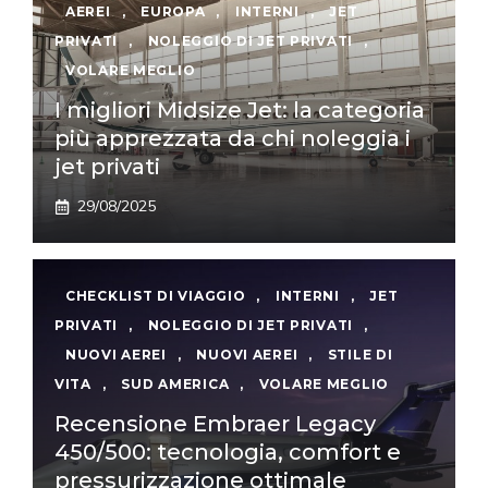
AEREI
,
EUROPA
,
INTERNI
,
JET
PRIVATI
,
NOLEGGIO DI JET PRIVATI
,
VOLARE MEGLIO
I migliori Midsize Jet: la categoria
più apprezzata da chi noleggia i
jet privati
29/08/2025
CHECKLIST DI VIAGGIO
,
INTERNI
,
JET
PRIVATI
,
NOLEGGIO DI JET PRIVATI
,
NUOVI AEREI
,
NUOVI AEREI
,
STILE DI
VITA
,
SUD AMERICA
,
VOLARE MEGLIO
Recensione Embraer Legacy
450/500: tecnologia, comfort e
pressurizzazione ottimale