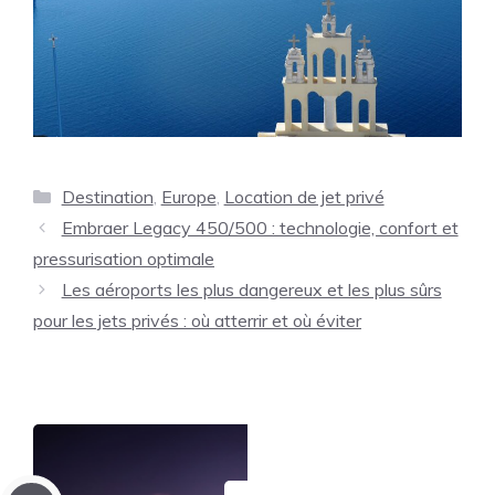
Catégories
Destination
,
Europe
,
Location de jet privé
Embraer Legacy 450/500 : technologie, confort et
pressurisation optimale
Les aéroports les plus dangereux et les plus sûrs
pour les jets privés : où atterrir et où éviter