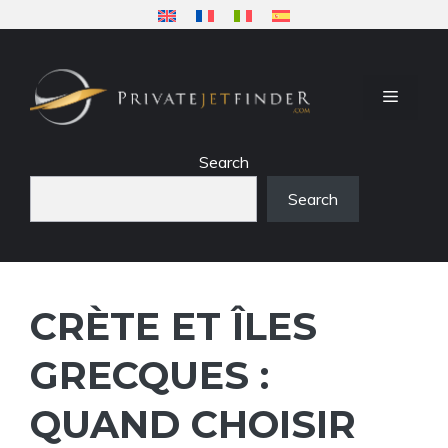
Aller
au
contenu
MENU
Search
Search
CRÈTE ET ÎLES
GRECQUES :
QUAND CHOISIR