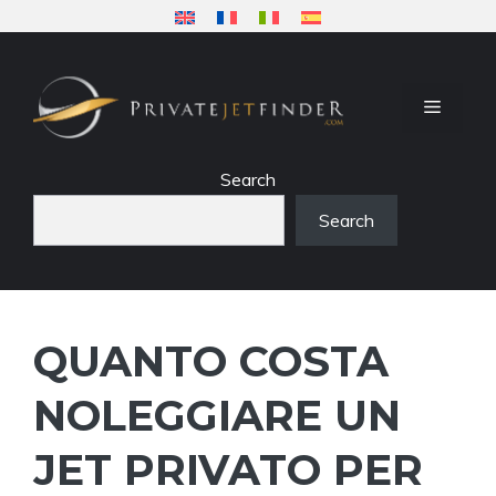
Vai
al
contenuto
MENU
Search
Search
QUANTO COSTA
NOLEGGIARE UN
JET PRIVATO PER