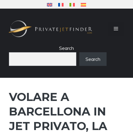
Vai
al
contenuto
MENU
Search
Search
VOLARE A
BARCELLONA IN
JET PRIVATO, LA