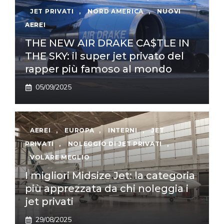
JET PRIVATI
,
NORD AMERICA
,
NUOVI
AEREI
THE NEW AIR DRAKE CA$TLE IN
THE SKY: il super jet privato del
rapper più famoso al mondo
05/09/2025
AEREI
,
EUROPA
,
INTERNI
,
JET
PRIVATI
,
NOLEGGIO DI JET PRIVATI
,
VOLARE MEGLIO
I migliori Midsize Jet: la categoria
più apprezzata da chi noleggia i
jet privati
29/08/2025