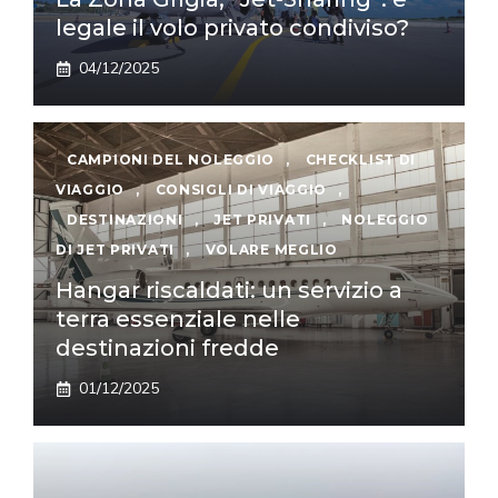
legale il volo privato condiviso?
04/12/2025
CAMPIONI DEL NOLEGGIO
,
CHECKLIST DI
VIAGGIO
,
CONSIGLI DI VIAGGIO
,
DESTINAZIONI
,
JET PRIVATI
,
NOLEGGIO
DI JET PRIVATI
,
VOLARE MEGLIO
Hangar riscaldati: un servizio a
terra essenziale nelle
destinazioni fredde
01/12/2025