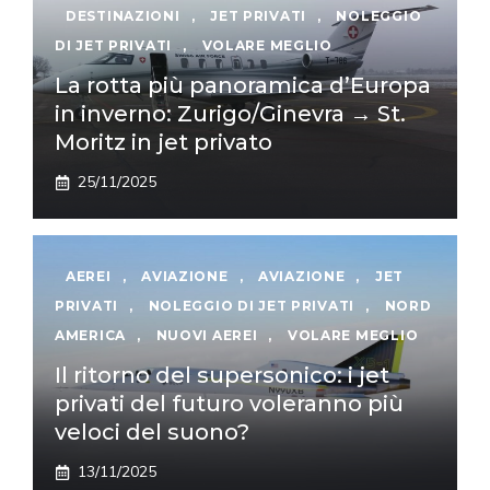
DESTINAZIONI
,
JET PRIVATI
,
NOLEGGIO
DI JET PRIVATI
,
VOLARE MEGLIO
La rotta più panoramica d’Europa
in inverno: Zurigo/Ginevra → St.
Moritz in jet privato
25/11/2025
AEREI
,
AVIAZIONE
,
AVIAZIONE
,
JET
PRIVATI
,
NOLEGGIO DI JET PRIVATI
,
NORD
AMERICA
,
NUOVI AEREI
,
VOLARE MEGLIO
Il ritorno del supersonico: i jet
privati del futuro voleranno più
veloci del suono?
13/11/2025