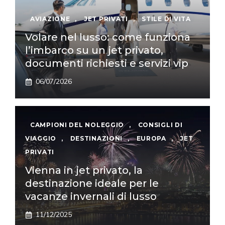
AVIAZIONE
,
JET PRIVATI
,
STILE DI VITA
Volare nel lusso: come funziona
l’imbarco su un jet privato,
documenti richiesti e servizi vip
06/07/2026
CAMPIONI DEL NOLEGGIO
,
CONSIGLI DI
VIAGGIO
,
DESTINAZIONI
,
EUROPA
,
JET
PRIVATI
Vienna in jet privato, la
destinazione ideale per le
vacanze invernali di lusso
11/12/2025