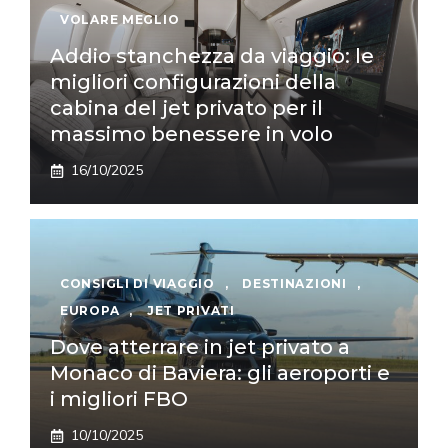
VOLARE MEGLIO
Addio stanchezza da viaggio: le
migliori configurazioni della
cabina del jet privato per il
massimo benessere in volo
16/10/2025
CONSIGLI DI VIAGGIO
,
DESTINAZIONI
,
EUROPA
,
JET PRIVATI
Dove atterrare in jet privato a
Monaco di Baviera: gli aeroporti e
i migliori FBO
10/10/2025