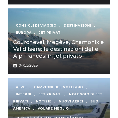
CONSIGLI DI VIAGGIO
,
DESTINAZIONI
,
EUROPA
,
JET PRIVATI
Courchevel, Megève, Chamonix e
Val d’Isère: le destinazioni delle
Alpi francesi in jet privato
04/11/2025
AEREI
,
CAMPIONI DEL NOLEGGIO
,
INTERNI
,
JET PRIVATI
,
NOLEGGIO DI JET
PRIVATI
,
NOTIZIE
,
NUOVI AEREI
,
SUD
AMERICA
,
VOLARE MEGLIO