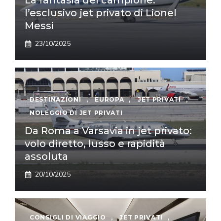
La fantasia del campione:
l’esclusivo jet privato di Lionel
Messi
23/10/2025
DESTINAZIONI
,
EUROPA
,
JET PRIVATI
,
NOLEGGIO DI JET PRIVATI
Da Roma a Varsavia in jet privato:
volo diretto, lusso e rapidità
assoluta
20/10/2025
CONSIGLI DI VIAGGIO
,
JET PRIVATI
,