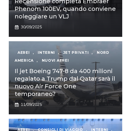
Recensione completa Embraer
Phenom 100EV, quando conviene
noleggiare un VLJ
30/09/2025
AEREI
,
INTERNI
,
JET PRIVATI
,
NORD
AMERICA
,
NUOVI AEREI
Il jet Boeing 747-8 da 400 milioni
regalato a Trump dal Qatar sarà il
nuovo Air Force One
temporaneo?
11/09/2025
AEREI
,
CONSIGLI DI VIAGGIO
,
INTERNI
,