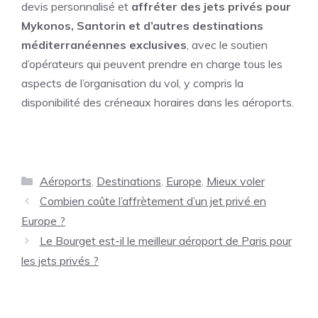
devis personnalisé et
affréter des jets privés pour
Mykonos, Santorin et d’autres destinations
méditerranéennes exclusives
, avec le soutien
d’opérateurs qui peuvent prendre en charge tous les
aspects de l’organisation du vol, y compris la
disponibilité des créneaux horaires dans les aéroports.
Catégories
Aéroports
,
Destinations
,
Europe
,
Mieux voler
Combien coûte l’affrètement d’un jet privé en
Europe ?
Le Bourget est-il le meilleur aéroport de Paris pour
les jets privés ?