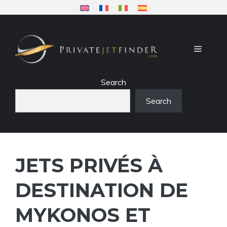
Aller
au
contenu
MENU
Search
Search
JETS PRIVÉS À
DESTINATION DE
MYKONOS ET