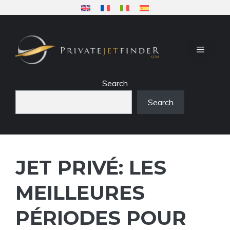
Aller
au
contenu
MENU
Search
Search
JET PRIVÉ: LES
MEILLEURES
PÉRIODES POUR