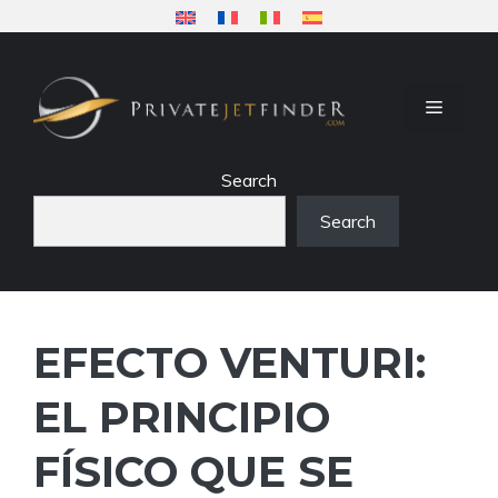
Saltar
al
contenido
MENÚ
Search
Search
EFECTO VENTURI:
EL PRINCIPIO
FÍSICO QUE SE