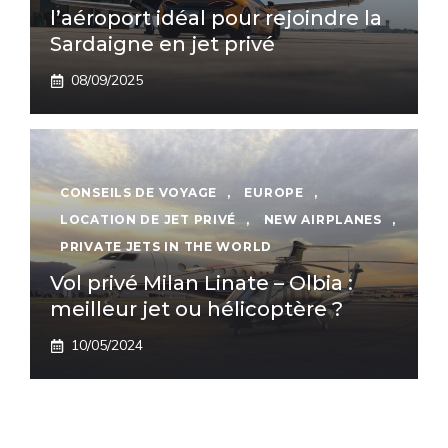
l’aéroport idéal pour rejoindre la
Sardaigne en jet privé
08/09/2025
CONSEILS DE VOYAGE
,
EUROPE
,
LOCATION DE JET PRIVÉ
,
NEW AIRPLANES
,
PRIVATE JETS IN THE WORLD
Vol privé Milan Linate – Olbia :
meilleur jet ou hélicoptère ?
10/05/2024