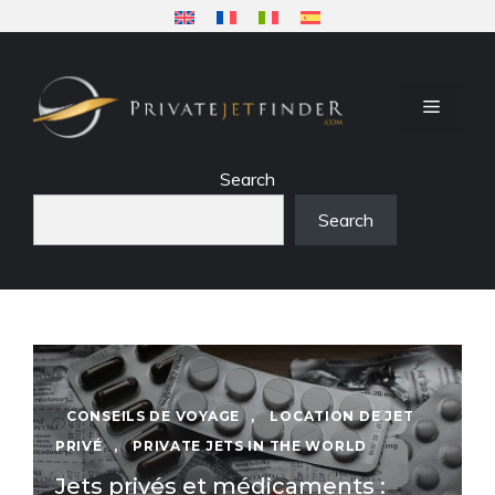
Aller
au
contenu
MENU
Search
Search
CONSEILS DE VOYAGE
,
LOCATION DE JET
PRIVÉ
,
PRIVATE JETS IN THE WORLD
Jets privés et médicaments :