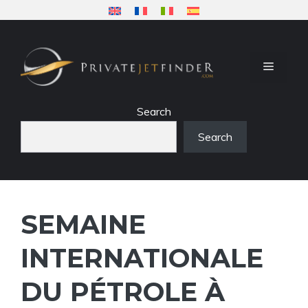
Aller
au
contenu
MENU
Search
Search
SEMAINE
INTERNATIONALE
DU PÉTROLE À