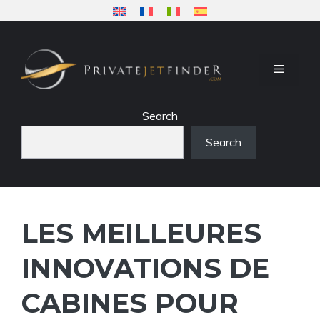
Aller
au
contenu
MENU
Search
Search
LES MEILLEURES
INNOVATIONS DE
CABINES POUR