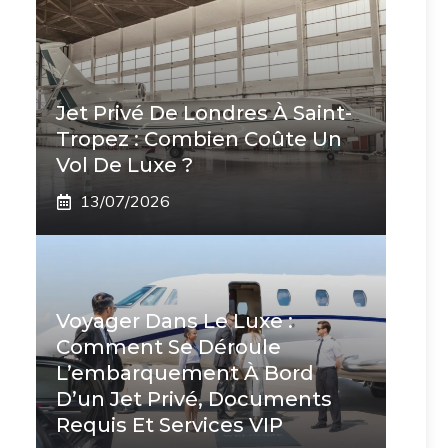
Jet Privé De Londres À Saint-
Tropez : Combien Coûte Un
Vol De Luxe ?
13/07/2026
Voyager Dans Le Luxe :
Comment Se Déroule
L’embarquement À Bord
D’un Jet Privé, Documents
Requis Et Services VIP