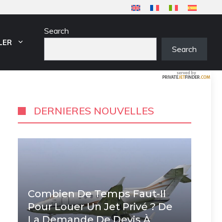
Search
LER
Search
DERNIERES NOUVELLES
Combien De Temps Faut-Il
Pour Louer Un Jet Privé ? De
La Demande De Devis À