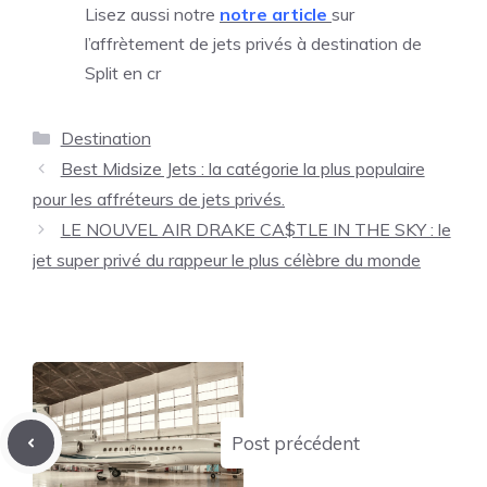
Lisez aussi notre
notre article
sur
l’affrètement de jets privés à destination de
Split en cr
Catégories
Destination
Best Midsize Jets : la catégorie la plus populaire
pour les affréteurs de jets privés.
LE NOUVEL AIR DRAKE CA$TLE IN THE SKY : le
jet super privé du rappeur le plus célèbre du monde
Post précédent