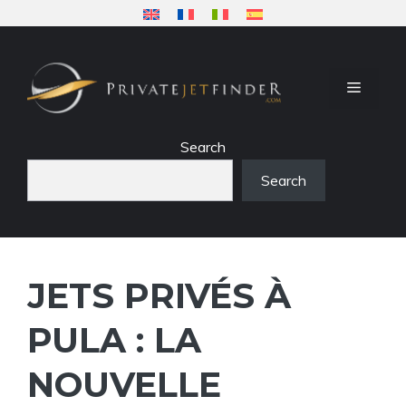
Aller
au
contenu
MENU
Search
Search
JETS PRIVÉS À
PULA : LA
NOUVELLE