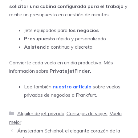
solicitar una cabina configurada para el trabajo
y
recibir un presupuesto en cuestión de minutos.
Jets equipados para
los negocios
Presupuesto
rápido y personalizado
Asistencia
continua y discreta
Convierte cada vuelo en un día productivo. Más
información sobre
PrivateJetFinder.
Lee también
nuestro artículo
sobre vuelos
privados de negocios a Frankfurt.
Categorías
Alquiler de jet privado
,
Consejos de viajes
,
Vuela
mejor
Ámsterdam Schiphol: el elegante corazón de la