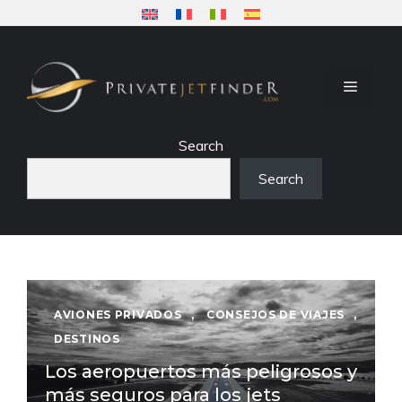
Saltar
al
contenido
MENÚ
Search
Search
AVIONES PRIVADOS
,
CONSEJOS DE VIAJES
,
DESTINOS
Los aeropuertos más peligrosos y
más seguros para los jets