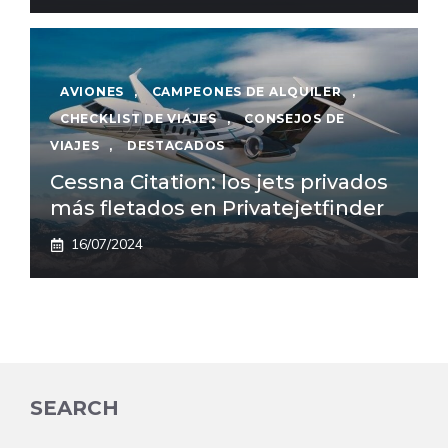
AVIONES
,
CAMPEONES DE ALQUILER
,
CHECKLIST DE VIAJES
,
CONSEJOS DE
VIAJES
,
DESTACADOS
Cessna Citation: los jets privados
más fletados en Privatejetfinder
16/07/2024
SEARCH