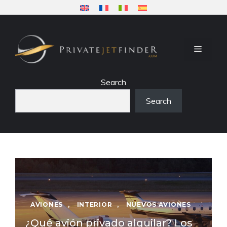
Saltar
al
contenido
MENÚ
Search
Search
AVIONES
,
INTERIOR
,
NUEVOS AVIONES
¿Qué avión privado alquilar? Los