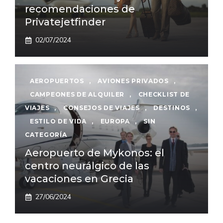
recomendaciones de
Privatejetfinder
02/07/2024
AEROPUERTOS
,
AVIONES PRIVADOS
,
CAMPEONES DE ALQUILER
,
CHECKLIST DE
VIAJES
,
CONSEJOS DE VIAJES
,
DESTINOS
,
ESTILO DE VIDA
,
EUROPA
,
SIN
CATEGORÍA
Aeropuerto de Mykonos: el
centro neurálgico de las
vacaciones en Grecia
27/06/2024