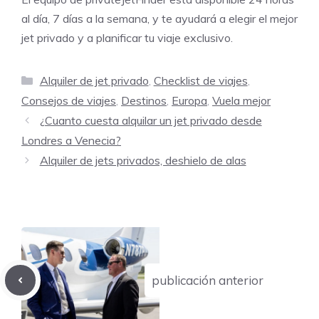
al día, 7 días a la semana, y te ayudará a elegir el mejor
jet privado y a planificar tu viaje exclusivo.
Categorías
Alquiler de jet privado
,
Checklist de viajes
,
Consejos de viajes
,
Destinos
,
Europa
,
Vuela mejor
¿Cuanto cuesta alquilar un jet privado desde
Londres a Venecia?
Alquiler de jets privados, deshielo de alas
publicación anterior