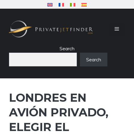
Saltar
al
contenido
MENÚ
Search
Search
LONDRES EN
AVIÓN PRIVADO,
ELEGIR EL