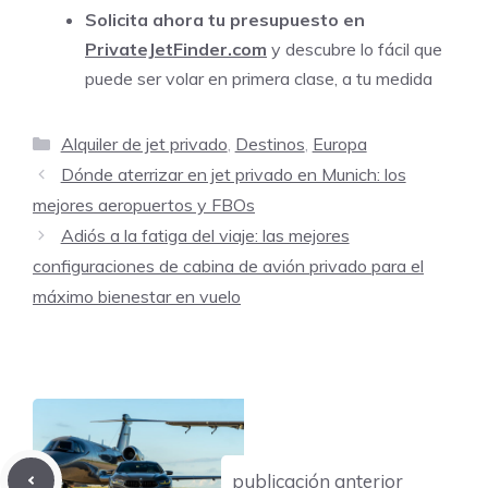
Solicita ahora tu presupuesto en
PrivateJetFinder.com
y descubre lo fácil que
puede ser volar en primera clase, a tu medida
Categorías
Alquiler de jet privado
,
Destinos
,
Europa
Dónde aterrizar en jet privado en Munich: los
mejores aeropuertos y FBOs
Adiós a la fatiga del viaje: las mejores
configuraciones de cabina de avión privado para el
máximo bienestar en vuelo
publicación anterior