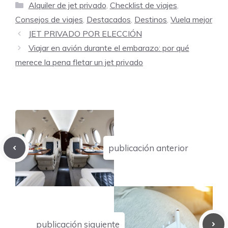
Categorías
Alquiler de jet privado
,
Checklist de viajes
,
Consejos de viajes
,
Destacados
,
Destinos
,
Vuela mejor
JET PRIVADO POR ELECCIÓN
Viajar en avión durante el embarazo: por qué
merece la pena fletar un jet privado
publicación anterior
publicación siguiente