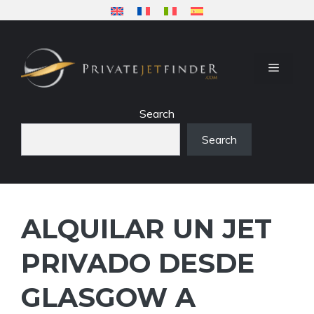
Saltar
al
contenido
MENÚ
Search
Search
ALQUILAR UN JET
PRIVADO DESDE
GLASGOW A