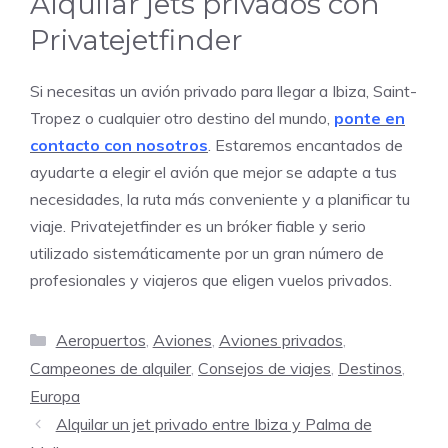
Alquilar jets privados con
Privatejetfinder
Si necesitas un avión privado para llegar a Ibiza, Saint-
Tropez o cualquier otro destino del mundo,
ponte en
contacto con nosotros
. Estaremos encantados de
ayudarte a elegir el avión que mejor se adapte a tus
necesidades, la ruta más conveniente y a planificar tu
viaje. Privatejetfinder es un bróker fiable y serio
utilizado sistemáticamente por un gran número de
profesionales y viajeros que eligen vuelos privados.
Categorías
Aeropuertos
,
Aviones
,
Aviones privados
,
Campeones de alquiler
,
Consejos de viajes
,
Destinos
,
Europa
Alquilar un jet privado entre Ibiza y Palma de