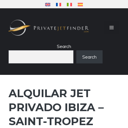
Saltar
al
contenido
MENÚ
Search
Search
ALQUILAR JET
PRIVADO IBIZA –
SAINT-TROPEZ