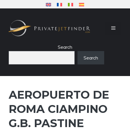
Saltar
al
contenido
MENÚ
Search
Search
AEROPUERTO DE
ROMA CIAMPINO
G.B. PASTINE