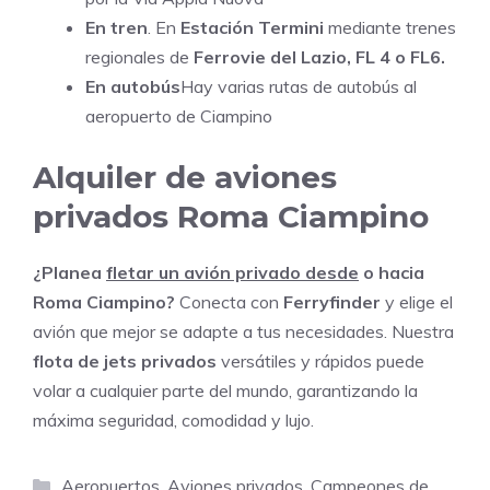
En tren
. En
Estación Termini
mediante trenes
regionales de
Ferrovie del Lazio, FL 4 o FL6.
En autobús
Hay varias rutas de autobús al
aeropuerto de Ciampino
Alquiler de aviones
privados Roma Ciampino
¿Planea
fletar un avión privado desde
o hacia
Roma Ciampino?
Conecta con
Ferryfinder
y elige el
avión que mejor se adapte a tus necesidades. Nuestra
flota de jets privados
versátiles y rápidos puede
volar a cualquier parte del mundo, garantizando la
máxima seguridad, comodidad y lujo.
Categorías
Aeropuertos
,
Aviones privados
,
Campeones de